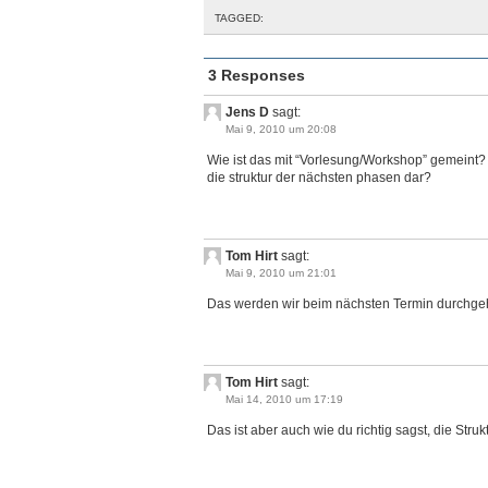
TAGGED:
3 Responses
Jens D
sagt:
Mai 9, 2010 um 20:08
Wie ist das mit “Vorlesung/Workshop” gemeint? g
die struktur der nächsten phasen dar?
Tom Hirt
sagt:
Mai 9, 2010 um 21:01
Das werden wir beim nächsten Termin durchgehe
Tom Hirt
sagt:
Mai 14, 2010 um 17:19
Das ist aber auch wie du richtig sagst, die Str