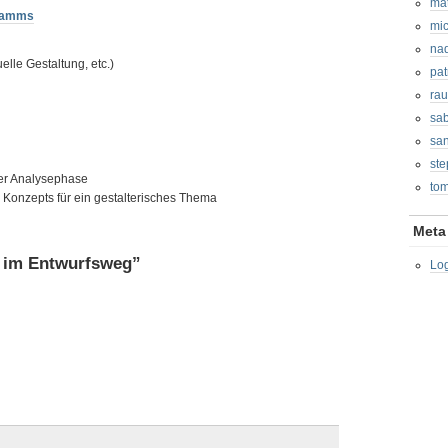
mat
ramms
mi
nad
lle Gestaltung, etc.)
pat
ra
sab
san
ste
der Analysephase
tom
s Konzepts für ein gestalterisches Thema
Meta
 im Entwurfsweg”
Lo