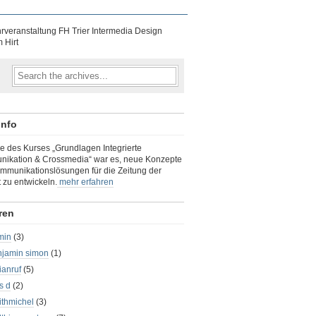
rveranstaltung FH Trier Intermedia Design
 Hirt
info
e des Kurses „Grundlagen Integrierte
ikation & Crossmedia“ war es, neue Konzepte
mmunikationslösungen für die Zeitung der
 zu entwickeln.
mehr erfahren
ren
min
(3)
njamin simon
(1)
ianruf
(5)
s d
(2)
ithmichel
(3)