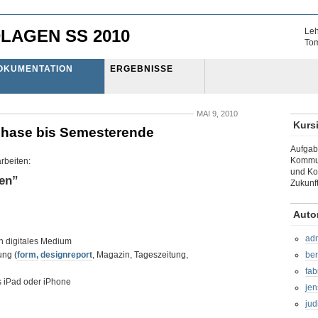
LAGEN SS 2010
Leh
Tom
OKUMENTATION
ERGEBNISSE
MAI 9, 2010
Kurs
phase bis Semesterende
Aufgab
Kommun
rbeiten:
und Ko
en”
Zukunft
Auto
ad
n digitales Medium
ung (
form,
designreport
, Magazin, Tageszeitung,
be
fab
as iPad oder iPhone
jen
jud